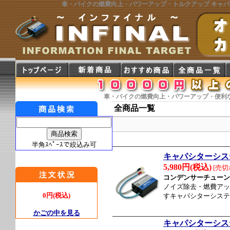
車・バイクの燃費向上・パワーアップ・トルクアップ キャパ
車・バイクの燃費向上・パワーアップ・便利なオ
全商品一覧
半角ｽﾍﾟｰｽで絞込み可
キャパシターシス
5,980円(税込)
[売切
コンデンサーチューン
ノイズ除去・燃費アッ
0円(税込)
すキャパシターシステ
かごの中を見る
キャパシターシス